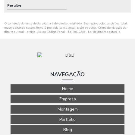
Peruíbe
O conteúdo do texto desta página é de direito reservado. Sua reprodução, parcial ou total,
mesmo citando nossos links, é proibida sem a autorização do autor. Crime de violação de
direito autoral – artigo 184 do Código Penal –
Lei 9610/98 - Lei de direitos autorais
.
NAVEGAÇÃO
Home
Empresa
Montagem
Portfólio
Blog