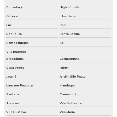
Consolação
Higienópolis
Locação de estandes para eventos
Glicério
Liberdade
Locação de estandes para eventos
Luz
Pari
Locação de stand para eventos
República
Santa Cecília
Locação de stand de exibição para eventos
Santa Efigênia
Sé
Locação de stand para feiras
Vila Buarque
Locação de stand para shopping
Brasilândia
Cachoeirinha
Locação de stand de vendas
Casa Verde
Imirim
Locação de stands
Jaçanã
Jardim São Paulo
Lauzane Paulista
Mandaqui
Locação de stands sp
Santana
Tremembé
Maquina de cortar pvc expandido
Tucuruvi
Vila Guilherme
Montadora de estandes sp
Vila Gustavo
Vila Maria
Montadora de stands