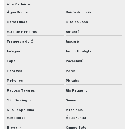
Vila Medeiros
Montadora de stands para feiras
Água Branca
Bairro do Limão
Montadora de stands sp
Barra Funda
Alto da Lapa
Montadoras de stands para eventos
Alto de Pinheiros
Butantã
Montadoras de stands em são paulo
Freguesia do Ó
Jaguaré
Montagem de cenários
Jaraguá
Jardim Bonfiglioli
Lapa
Pacaembú
Montagem de cenografia
Perdizes
Perús
Montagem cenográfica
Pinheiros
Pirituba
Montagem de estandes
Raposo Tavares
Rio Pequeno
Montagem de estandes para feiras
São Domingos
Sumaré
Montagem de estandes para feiras sp
Vila Leopoldina
Vila Sonia
Montagem de feiras e eventos
Aeroporto
Água Funda
Montagem de stand para eventos
Brooklin
Campo Belo