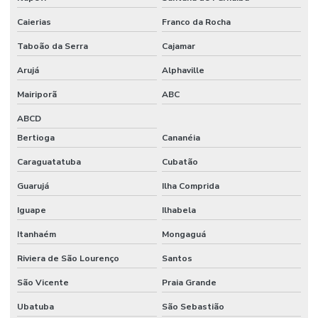
Stands em sp
Caierias
Franco da Rocha
Taboão da Serra
Cajamar
Arujá
Alphaville
Mairiporã
ABC
ABCD
Bertioga
Cananéia
Caraguatatuba
Cubatão
Guarujá
Ilha Comprida
Iguape
Ilhabela
Itanhaém
Mongaguá
Riviera de São Lourenço
Santos
São Vicente
Praia Grande
Ubatuba
São Sebastião