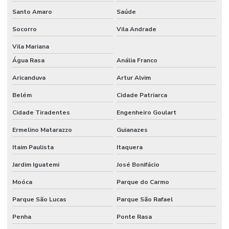
Router cnc para madeira
Santo Amaro
Saúde
Socorro
Vila Andrade
Router cnc para pvc expandido
Vila Mariana
Serviço de cnc sob medida
Água Rasa
Anália Franco
Serviço de corte cnc router
Aricanduva
Artur Alvim
Serviço de corte de pvc expandido
Belém
Cidade Patriarca
Serviço de corte router
Cidade Tiradentes
Engenheiro Goulart
Serviço corte router cnc
Ermelino Matarazzo
Guianazes
Serviço de corte router madeira cnc
Itaim Paulista
Itaquera
Serviço de gravação cnc router
Jardim Iguatemi
José Bonifácio
Serviço de rebaixo cnc router
Moóca
Parque do Carmo
Parque São Lucas
Parque São Rafael
Serviço router cnc
Penha
Ponte Rasa
Serviço de router cnc para acm