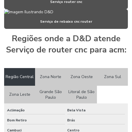
Criação de stands para feiras
Serviço router cnc
Dispenser para álcool em gel com pedal
Serviço de rebaixo cnc router
Display para álcool gel
Empresa de cenografia
Regiões onde a D&D atende
Empresa de corte com router cnc
Serviço de router cnc para acm:
Empresas de montagem de stands
Empresas de montagem de stands em sp
Região Central
Zona Norte
Zona Oeste
Zona Sul
Empresas de stands
Empresas de stands em sp
Grande São
Litoral de São
Zona Leste
Paulo
Paulo
Estandes para feiras
Estandes para feiras e eventos
Aclimação
Bela Vista
Fabricante de peças com router cnc
Bom Retiro
Brás
Cambuci
Centro
Gravação com router cnc