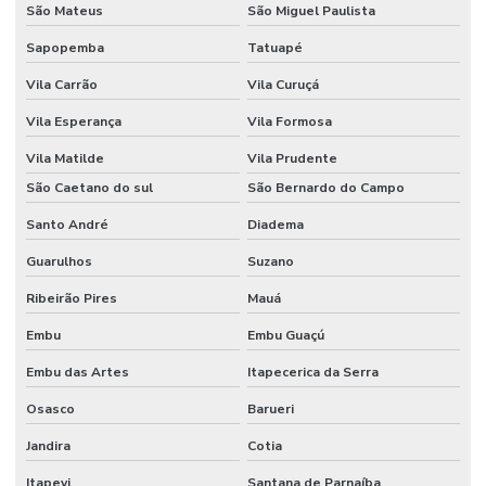
São Mateus
São Miguel Paulista
Serviço de router cnc para marcenaria
Sapopemba
Tatuapé
Serviços de corte cnc de qualidade
Vila Carrão
Vila Curuçá
Stand básico
Vila Esperança
Vila Formosa
Stand para eventos
Vila Matilde
Vila Prudente
Stand modular
São Caetano do sul
São Bernardo do Campo
Stand personalizado para evento
Santo André
Diadema
Stand personalizado para feira
Guarulhos
Suzano
Ribeirão Pires
Mauá
Stands para eventos em sp
Embu
Embu Guaçú
Stands para feiras
Embu das Artes
Itapecerica da Serra
Stands feiras e congressos
Osasco
Barueri
Stands feiras e congressos
Jandira
Cotia
Stands em sp
Itapevi
Santana de Parnaíba