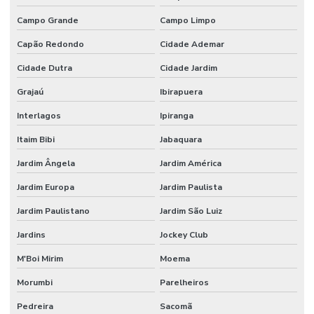
Montagem de stand para eventos comerciais
Campo Grande
Campo Limpo
Montagem de stand de exibição
Capão Redondo
Cidade Ademar
Cidade Dutra
Cidade Jardim
Montagem de stand de exibição para eventos
Grajaú
Ibirapuera
Montagem de stand para feiras
Interlagos
Ipiranga
Montagem de stand preço
Itaim Bibi
Jabaquara
Montagem de stands
Jardim Ângela
Jardim América
Montagem de stands para feiras sp
Jardim Europa
Jardim Paulista
Onde alugar stands
Jardim Paulistano
Jardim São Luiz
Peças cortadas com router cnc para fachadas
Jardins
Jockey Club
Prestação de serviço na máquina router cnc
M'Boi Mirim
Moema
Recorte router em pvc expandido
Morumbi
Parelheiros
Router cnc acrilico
Pedreira
Sacomã