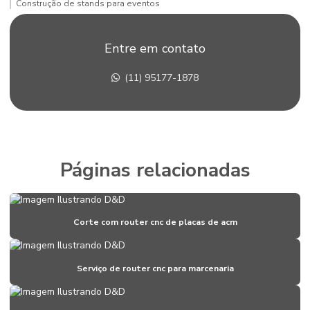
Construção de stands para eventos
Construção de stands em sp
Entre em contato
Corte pvc expandido
(11) 95177-1878
Corte router cnc
Corte router cnc acrílico
Corte router cnc para fachadas
Corte com router cnc de placas de acm
Páginas relacionadas
Corte router em pvc
Corte router em xps
Corte com router cnc de placas de acm
Corte xps
Criação de stand para eventos
Serviço de router cnc para marcenaria
Criação de stand para feiras