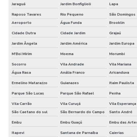
Jaraguá
Jardim Bonfiglioli
Lapa
Raposo Tavares
Rio Pequeno
São Domingos
Aeroporto
Água Funda
Brooklin
Cidade Dutra
Cidade Jardim
Grajaú
Jardim Ângela
Jardim América
Jardim Europa
M'Boi Mirim
Moema
Morumbi
Socorro
Vila Andrade
Vila Mariana
Água Rasa
Anália Franco
Aricanduva
Ermelino Matarazzo
Guianazes
Itaim Paulista
Parque São Lucas
Parque São Rafael
Penha
Vila Carrão
Vila Curuçá
Vila Esperança
São Caetano do sul
São Bernardo do Campo
Santo André
Embu
Embu Guaçú
Embu das Arte
Itapevi
Santana de Parnaíba
Caierias