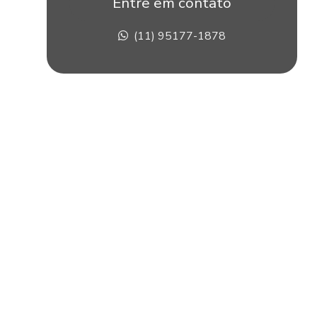
Entre em contato
Construção de stands em sp
(11) 95177-1878
Corte pvc expandido
Corte router cnc
Corte router cnc acrílico
Corte router cnc para fachadas
Corte com router cnc de placas de acm
Corte router em pvc
Corte router em xps
Corte xps
Criação de stand para eventos