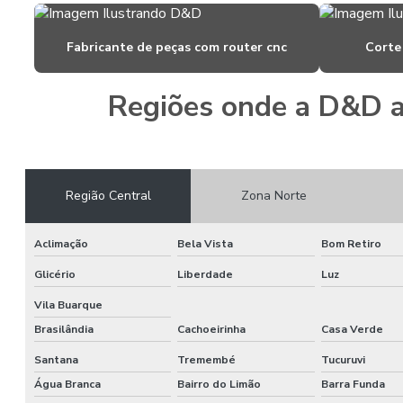
Fabricante de peças com router cnc
Corte
Regiões onde a D&D a
Região Central
Zona Norte
Aclimação
Bela Vista
Bom Retiro
Glicério
Liberdade
Luz
Vila Buarque
Brasilândia
Cachoeirinha
Casa Verde
Santana
Tremembé
Tucuruvi
Água Branca
Bairro do Limão
Barra Funda