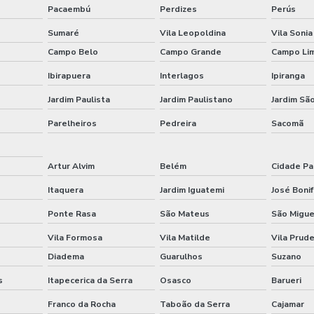
Pacaembú
Perdizes
Perús
Sumaré
Vila Leopoldina
Vila Sonia
Campo Belo
Campo Grande
Campo Li
Ibirapuera
Interlagos
Ipiranga
Jardim Paulista
Jardim Paulistano
Jardim São
Parelheiros
Pedreira
Sacomã
Artur Alvim
Belém
Cidade Pa
Itaquera
Jardim Iguatemi
José Bonif
Ponte Rasa
São Mateus
São Migue
Vila Formosa
Vila Matilde
Vila Prud
Diadema
Guarulhos
Suzano
s
Itapecerica da Serra
Osasco
Barueri
Franco da Rocha
Taboão da Serra
Cajamar