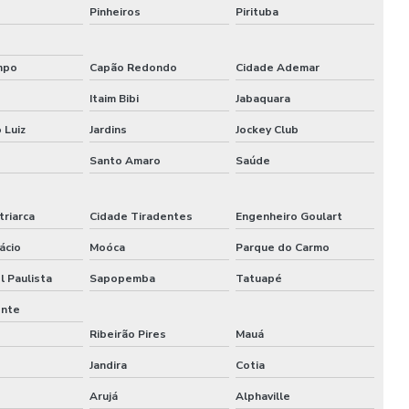
Montagem de cenografia
Pinheiros
Pirituba
Montagem cenográfica
mpo
Capão Redondo
Cidade Ademar
Montagem de estandes
Itaim Bibi
Jabaquara
Montagem de estandes para feiras
 Luiz
Jardins
Jockey Club
Santo Amaro
Saúde
Montagem de estandes para feiras sp
Montagem de feiras e eventos
triarca
Cidade Tiradentes
Engenheiro Goulart
Montagem de stand para eventos
ácio
Moóca
Parque do Carmo
l Paulista
Sapopemba
Tatuapé
Montagem de stand para eventos comerciais
ente
Montagem de stand de exibição
Ribeirão Pires
Mauá
Montagem de stand de exibição para eventos
Jandira
Cotia
Arujá
Alphaville
Montagem de stand para feiras