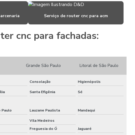
Locação de stands
marcenaria
Serviço de router cnc para acm
Locação de stands sp
er cnc para fachadas:
Maquina de cortar pvc expandido
Montadora de estandes sp
Montadora de stands
Grande São Paulo
Litoral de São Paulo
Montadora de stands para feiras
Consolação
Higienópolis
Montadora de stands sp
lia
Santa Efigênia
Sé
Montadoras de stands para eventos
o Paulo
Lauzane Paulista
Mandaqui
Montadoras de stands em são paulo
Vila Medeiros
Montagem de cenários
Freguesia do Ó
Jaguaré