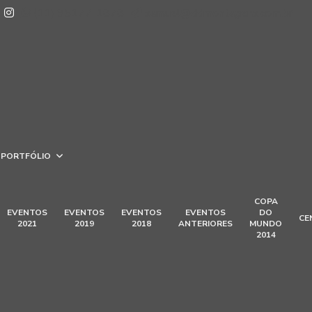
(11) 95177-1878
samuel@ddmontagens.com.br
PORTFÓLIO
COPA
EVENTOS
EVENTOS
EVENTOS
EVENTOS
DO
CE
2021
2019
2018
ANTERIORES
MUNDO
2014