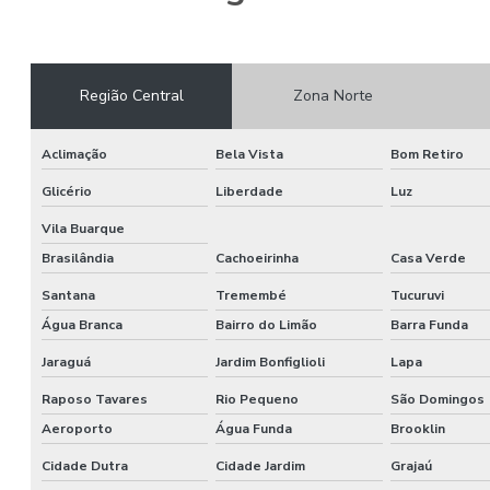
Região Central
Zona Norte
Aclimação
Bela Vista
Bom Retiro
Glicério
Liberdade
Luz
Vila Buarque
Brasilândia
Cachoeirinha
Casa Verde
Santana
Tremembé
Tucuruvi
Água Branca
Bairro do Limão
Barra Funda
Jaraguá
Jardim Bonfiglioli
Lapa
Raposo Tavares
Rio Pequeno
São Domingos
Aeroporto
Água Funda
Brooklin
Cidade Dutra
Cidade Jardim
Grajaú