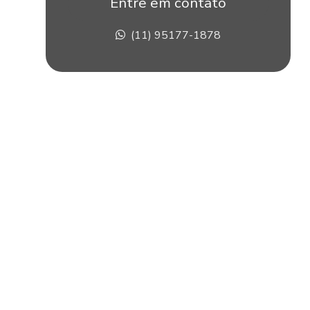
Entre em contato
Construção de stands em sp
(11) 95177-1878
Corte pvc expandido
Corte router cnc
Corte router cnc acrílico
Corte router cnc para fachadas
Corte com router cnc de placas de acm
Corte router em pvc
Corte router em xps
Corte xps
Criação de stand para eventos