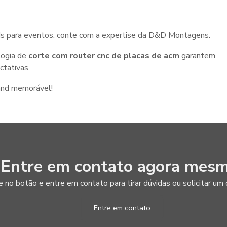
ands para eventos, conte com a expertise da D&D Montagens.
logia de
corte com router cnc de placas de acm
garantem
ctativas.
and memorável!
Entre em contato agora mesm
e no botão e entre em contato para tirar dúvidas ou solicitar u
Entre em contato