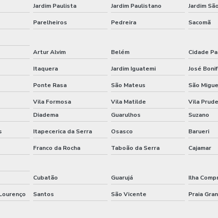
Jardim Paulista
Jardim Paulistano
Jardim São
Parelheiros
Pedreira
Sacomã
Artur Alvim
Belém
Cidade Pa
Itaquera
Jardim Iguatemi
José Bonif
Ponte Rasa
São Mateus
São Migue
Vila Formosa
Vila Matilde
Vila Prud
Diadema
Guarulhos
Suzano
s
Itapecerica da Serra
Osasco
Barueri
Franco da Rocha
Taboão da Serra
Cajamar
Cubatão
Guarujá
Ilha Comp
 Lourenço
Santos
São Vicente
Praia Gra