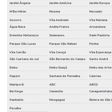
Jardim Ângela
Jardim América
Jardim Europa
M'Boi Mirim
Moema
Morumbi
Socorro
Vila Andrade
Vila Mariana
Água Rasa
Anália Franco
Aricanduva
Ermelino Matarazzo
Guianazes
Itaim Paulista
Parque São Lucas
Parque São Rafael
Penha
Vila Carrão
Vila Curuçá
Vila Esperança
São Caetano do sul
São Bernardo do Campo
Santo André
Embu
Embu Guaçú
Embu das Arte
Itapevi
Santana de Parnaíba
Caierias
Mairiporã
ABC
ABCD
Bertioga
Cananéia
Caraguatatuba
Itanhaém
Mongaguá
Riviera de São
Peruíbe