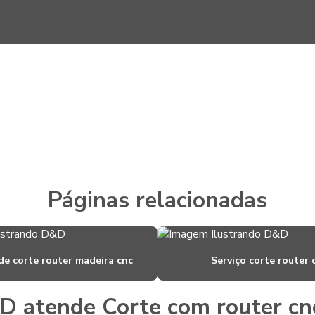
Páginas relacionadas
de corte router madeira cnc
Serviço corte router 
D atende Corte com router cnc