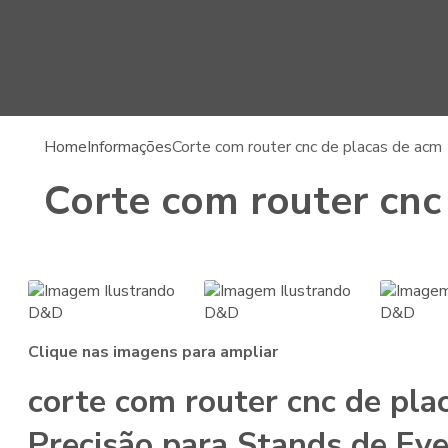
Home
Informações
Corte com router cnc de placas de acm
Corte com router cnc
Clique nas imagens para ampliar
corte com router cnc de pla
Precisão para Stands de Ev