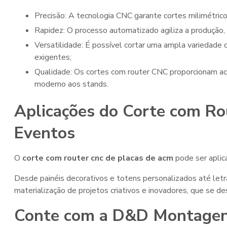
Precisão: A tecnologia CNC garante cortes milimétric
Rapidez: O processo automatizado agiliza a produção, 
Versatilidade: É possível cortar uma ampla variedade de formatos e tamanhos, atendendo às necessidades mais
exigentes;
Qualidade: Os cortes com router CNC proporcionam acabamentos perfeitos, conferindo um aspecto profissional e
moderno aos stands.
Aplicações do Corte com R
Eventos
O
corte com router cnc de placas de acm
pode ser aplic
Desde painéis decorativos e totens personalizados até letra
materialização de projetos criativos e inovadores, que se de
Conte com a D&D Montagens