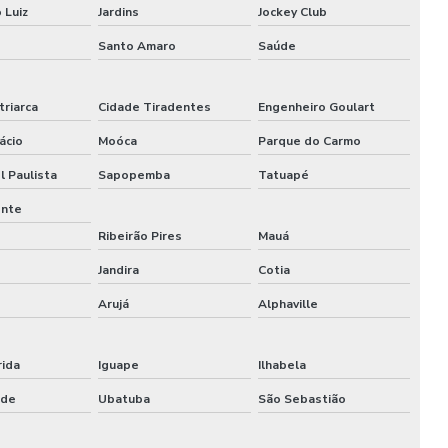
Montagem de cenografia
 Luiz
Jardins
Jockey Club
Santo Amaro
Saúde
Montagem cenográfica
Montagem de estandes
triarca
Cidade Tiradentes
Engenheiro Goulart
Montagem de estandes para feiras
ácio
Moóca
Parque do Carmo
l Paulista
Sapopemba
Tatuapé
Montagem de estandes para feiras sp
ente
Montagem de feiras e eventos
Ribeirão Pires
Mauá
Montagem de stand para eventos
Jandira
Cotia
Arujá
Alphaville
Montagem de stand para eventos comerciais
Montagem de stand de exibição
rida
Iguape
Ilhabela
Montagem de stand de exibição para eventos
nde
Ubatuba
São Sebastião
Montagem de stand para feiras