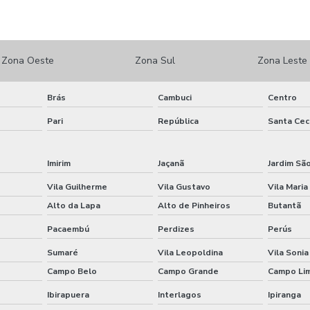
Zona Oeste
Zona Sul
Zona Leste
Brás
Cambuci
Centro
Pari
República
Santa Cecí
Imirim
Jaçanã
Jardim Sã
Vila Guilherme
Vila Gustavo
Vila Maria
Alto da Lapa
Alto de Pinheiros
Butantã
Pacaembú
Perdizes
Perús
Sumaré
Vila Leopoldina
Vila Sonia
Campo Belo
Campo Grande
Campo Li
Ibirapuera
Interlagos
Ipiranga