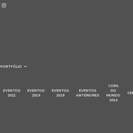
(11) 95177-1878
samuel@ddmontagens.com.br
PORTFÓLIO
COPA
EVENTOS
EVENTOS
EVENTOS
EVENTOS
DO
CE
2021
2019
2018
ANTERIORES
MUNDO
2014