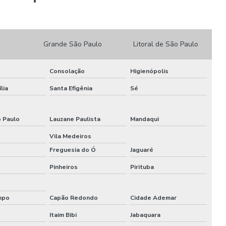
Locação de stands
Locação de stands sp
Grande São Paulo
Litoral de São Paulo
Maquina de cortar pvc expandido
Consolação
Higienópolis
Montadora de estandes sp
lia
Santa Efigênia
Sé
Montadora de stands
o Paulo
Lauzane Paulista
Mandaqui
Montadora de stands para feiras
Vila Medeiros
Montadora de stands sp
Freguesia do Ó
Jaguaré
Montadoras de stands para eventos
Pinheiros
Pirituba
Montadoras de stands em são paulo
mpo
Capão Redondo
Cidade Ademar
Montagem de cenários
Itaim Bibi
Jabaquara