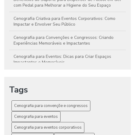
com Pedal para Melhorar a Higiene do Seu Espaço
Cenografia Criativa para Eventos Corporativos: Como
Impactar e Envolver Seu Público
Cenografia para Convenções e Congressos: Criando
Experiências Memoráveis e Impactantes
Cenografia para Eventos: Dicas para Criar Espaços
Impactantes e Memoráveis
Como a Cenografia Criativa Pode Elevar Seu Evento a um
Novo Nível de Impacto
Tags
Como a Cenografia Eleva a Experiência em Eventos
Inesquecíveis
Cenografia para convençõe e congressos
Como a Cenografia Pode Transformar Seu Evento em uma
Cenografia para eventos
Experiência Memorável
Cenografia para eventos corporativos
Como Aumentar Sua Produtividade com Técnicas Práticas