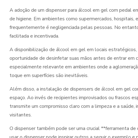
A adoção de um dispenser para álcool em gel com pedal em 
de higiene. Em ambientes como supermercados, hospitais, e
frequentemente é negligenciada pelas pessoas. No entanto,
facilitada e incentivada.
A disponibilização de álcool em gel em locais estratégicos
oportunidade de desinfetar suas mãos antes de entrar em c
especialmente relevante em ambientes onde a aglomeração
toque em superfícies são inevitáveis.
Além disso, a instalação de dispensers de álcool em gel co
espaço. Ao invés de recipientes improvisados ou frascos e
transmite um compromisso claro com a limpeza e a saúde, in
visitantes.
O dispenser também pode ser uma crucial **ferramenta de 
usar o dispenser pode inspirar outros a seguir o exemplo e