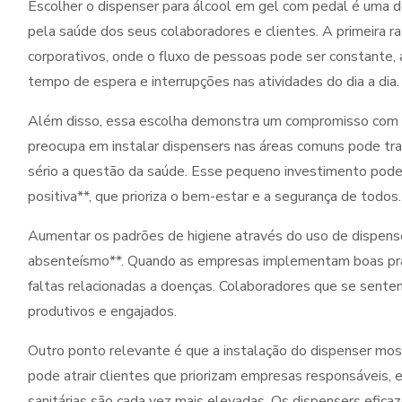
Escolher o dispenser para álcool em gel com pedal é uma d
pela saúde dos seus colaboradores e clientes. A primeira 
corporativos, onde o fluxo de pessoas pode ser constante, 
tempo de espera e interrupções nas atividades do dia a dia.
Além disso, essa escolha demonstra um compromisso com a
preocupa em instalar dispensers nas áreas comuns pode tran
sério a questão da saúde. Esse pequeno investimento pod
positiva**, que prioriza o bem-estar e a segurança de todos.
Aumentar os padrões de higiene através do uso de dispens
absenteísmo**. Quando as empresas implementam boas prát
faltas relacionadas a doenças. Colaboradores que se sent
produtivos e engajados.
Outro ponto relevante é que a instalação do dispenser mo
pode atrair clientes que priorizam empresas responsáveis,
sanitárias são cada vez mais elevadas. Os dispensers efi