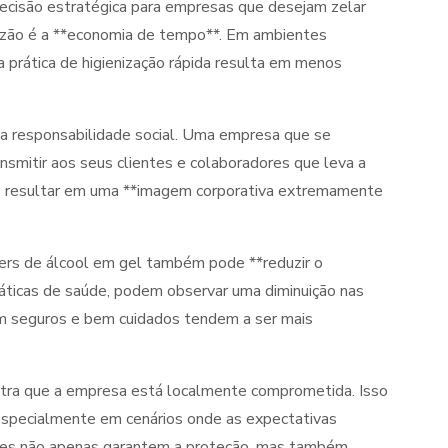
ecisão estratégica para empresas que desejam zelar
razão é a **economia de tempo**. Em ambientes
a prática de higienização rápida resulta em menos
 responsabilidade social. Uma empresa que se
smitir aos seus clientes e colaboradores que leva a
e resultar em uma **imagem corporativa extremamente
ers de álcool em gel também pode **reduzir o
icas de saúde, podem observar uma diminuição nas
em seguros e bem cuidados tendem a ser mais
stra que a empresa está localmente comprometida. Isso
 especialmente em cenários onde as expectativas
cazes não apenas garantem a proteção, mas também