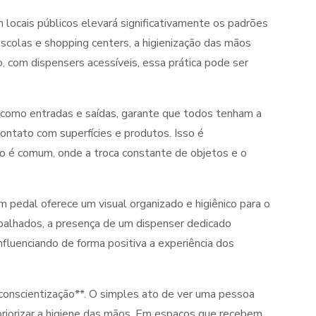
locais públicos elevará significativamente os padrões
scolas e shopping centers, a higienização das mãos
 com dispensers acessíveis, essa prática pode ser
, como entradas e saídas, garante que todos tenham a
ontato com superfícies e produtos. Isso é
 é comum, onde a troca constante de objetos e o
m pedal oferece um visual organizado e higiênico para o
spalhados, a presença de um dispenser dedicado
fluenciando de forma positiva a experiência dos
conscientização**. O simples ato de ver uma pessoa
 priorizar a higiene das mãos. Em espaços que recebem