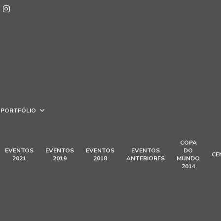
(11) 95177-1878
samuel@ddmontagens.com.br
PORTFÓLIO
COPA
EVENTOS
EVENTOS
EVENTOS
EVENTOS
DO
CE
2021
2019
2018
ANTERIORES
MUNDO
2014