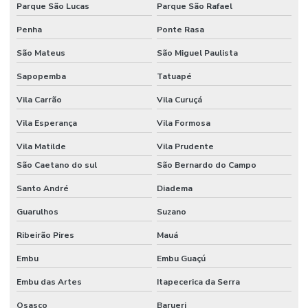
Parque São Lucas
Parque São Rafael
Serviço de router cnc para acm
Penha
Ponte Rasa
Serviço de router cnc para marcenaria
São Mateus
São Miguel Paulista
Serviços de corte cnc de qualidade
Sapopemba
Tatuapé
Stand básico
Vila Carrão
Vila Curuçá
Stand para eventos
Vila Esperança
Vila Formosa
Stand modular
Vila Matilde
Vila Prudente
Stand personalizado para evento
São Caetano do sul
São Bernardo do Campo
Stand personalizado para feira
Santo André
Diadema
Stands para eventos em sp
Guarulhos
Suzano
Ribeirão Pires
Mauá
Stands para feiras
Embu
Embu Guaçú
Stands feiras e congressos
Embu das Artes
Itapecerica da Serra
Stands feiras e congressos
Osasco
Barueri