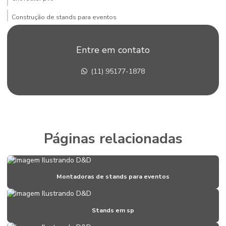
Construção de stands para eventos
Construção de stands em sp
Entre em contato
Corte pvc expandido
(11) 95177-1878
Corte router cnc
Corte router cnc acrílico
Corte router cnc para fachadas
Corte com router cnc de placas de acm
Páginas relacionadas
Corte router em pvc
Corte router em xps
Montadoras de stands para eventos
Corte xps
Criação de stand para eventos
Stands em sp
Criação de stand para feiras