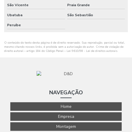
São Vicente
Praia Grande
Ubatuba
São Sebastião
Peruíbe
O conteúdo do texto desta página é de direito reservado. Sua reprodução, parcial ou total,
mesmo citando nossos links, é proibida sem a autorização do autor. Crime de violação de
direito autoral – artigo 184 do Código Penal –
Lei 9610/98 - Lei de direitos autorais
.
NAVEGAÇÃO
Home
Empresa
Montagem