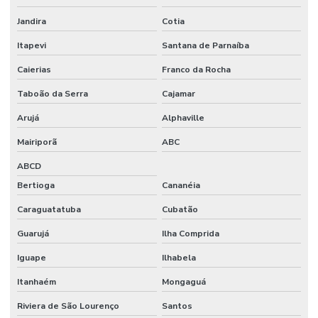
Stands em sp
Jandira
Cotia
Stands em sp
Itapevi
Santana de Parnaíba
Caierias
Franco da Rocha
Taboão da Serra
Cajamar
Arujá
Alphaville
Mairiporã
ABC
ABCD
Bertioga
Cananéia
Caraguatatuba
Cubatão
Guarujá
Ilha Comprida
Iguape
Ilhabela
Itanhaém
Mongaguá
Riviera de São Lourenço
Santos