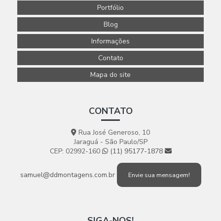
Portfólio
Blog
Informações
Contato
Mapa do site
CONTATO
Rua José Generoso, 10
Jaraguá - São Paulo/SP
CEP: 02992-160
(11) 95177-1878
samuel@ddmontagens.com.br
Envie sua mensagem!
SIGA-NOS!