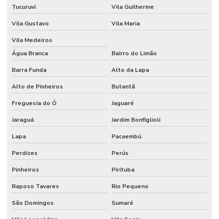
Tucuruvi
Vila Guilherme
Montadora de stands
Vila Gustavo
Vila Maria
Montadora de stands para feiras
Vila Medeiros
Montadora de stands sp
Água Branca
Bairro do Limão
Montadoras de stands para eventos
Barra Funda
Alto da Lapa
Montadoras de stands em são paulo
Alto de Pinheiros
Butantã
Montagem de cenários
Freguesia do Ó
Jaguaré
Montagem de cenografia
Jaraguá
Jardim Bonfiglioli
Lapa
Pacaembú
Montagem cenográfica
Perdizes
Perús
Montagem de estandes
Pinheiros
Pirituba
Montagem de estandes para feiras
Raposo Tavares
Rio Pequeno
Montagem de estandes para feiras sp
São Domingos
Sumaré
Montagem de feiras e eventos