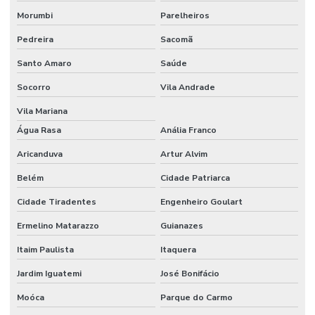
Router cnc acrilico
Morumbi
Parelheiros
Router cnc para madeira
Pedreira
Sacomã
Router cnc para pvc expandido
Santo Amaro
Saúde
Socorro
Vila Andrade
Serviço de cnc sob medida
Vila Mariana
Serviço de corte cnc router
Água Rasa
Anália Franco
Serviço de corte de pvc expandido
Aricanduva
Artur Alvim
Serviço de corte router
Belém
Cidade Patriarca
Serviço corte router cnc
Cidade Tiradentes
Engenheiro Goulart
Serviço de corte router madeira cnc
Ermelino Matarazzo
Guianazes
Serviço de gravação cnc router
Itaim Paulista
Itaquera
Serviço de rebaixo cnc router
Jardim Iguatemi
José Bonifácio
Serviço router cnc
Moóca
Parque do Carmo