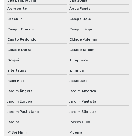
Vila Leopoldina
Vila Sonia
Montagem de stand para eventos
Aeroporto
Água Funda
Montagem de stand para eventos comerciais
Brooklin
Campo Belo
Montagem de stand de exibição
Campo Grande
Campo Limpo
Montagem de stand de exibição para eventos
Capão Redondo
Cidade Ademar
Cidade Dutra
Cidade Jardim
Montagem de stand para feiras
Grajaú
Ibirapuera
Montagem de stand preço
Interlagos
Ipiranga
Montagem de stands
Itaim Bibi
Jabaquara
Montagem de stands para feiras sp
Jardim Ângela
Jardim América
Onde alugar stands
Jardim Europa
Jardim Paulista
Peças cortadas com router cnc para fachadas
Jardim Paulistano
Jardim São Luiz
Prestação de serviço na máquina router cnc
Jardins
Jockey Club
Recorte router em pvc expandido
M'Boi Mirim
Moema