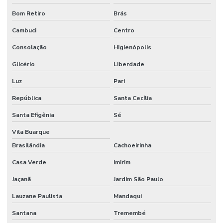
Gravação com router cnc
Bom Retiro
Brás
Cambuci
Centro
Locação de estandes para eventos
Consolação
Higienópolis
Locação de estandes para eventos
Glicério
Liberdade
Locação de stand para eventos
Luz
Pari
Locação de stand de exibição para eventos
República
Santa Cecília
Locação de stand para feiras
Santa Efigênia
Sé
Locação de stand para shopping
Vila Buarque
Locação de stand de vendas
Brasilândia
Cachoeirinha
Locação de stands
Casa Verde
Imirim
Locação de stands sp
Jaçanã
Jardim São Paulo
Lauzane Paulista
Mandaqui
Maquina de cortar pvc expandido
Santana
Tremembé
Montadora de estandes sp