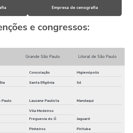
Locação de stands
fia
Empresa de cenografia
Locação de stands sp
nções e congressos:
Maquina de cortar pvc expandido
Montadora de estandes sp
Grande São Paulo
Litoral de São Paulo
Montadora de stands
Montadora de stands para feiras
Consolação
Higienópolis
lia
Santa Efigênia
Sé
Montadora de stands sp
Montadoras de stands para eventos
o Paulo
Lauzane Paulista
Mandaqui
Montadoras de stands em são paulo
Vila Medeiros
Freguesia do Ó
Jaguaré
Montagem de cenários
Pinheiros
Pirituba