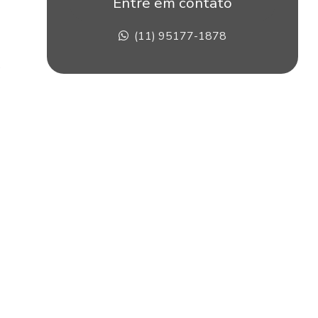
Entre em contato
Construção de stands em sp
(11) 95177-1878
Corte pvc expandido
é
Corte router cnc
Corte router cnc acrílico
Corte router cnc para fachadas
Corte com router cnc de placas de acm
Corte router em pvc
Corte router em xps
Corte xps
Criação de stand para eventos