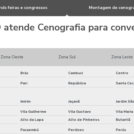
nds feiras e congressos
Montagem de cenogra
 atende Cenografia para conve
Zona Oeste
Zona Sul
Zona Leste
Brás
Cambuci
Centro
Pari
República
Santa Cecí
Imirim
Jaçanã
Jardim Sã
Vila Guilherme
Vila Gustavo
Vila Maria
Alto da Lapa
Alto de Pinheiros
Butantã
Pacaembú
Perdizes
Perús