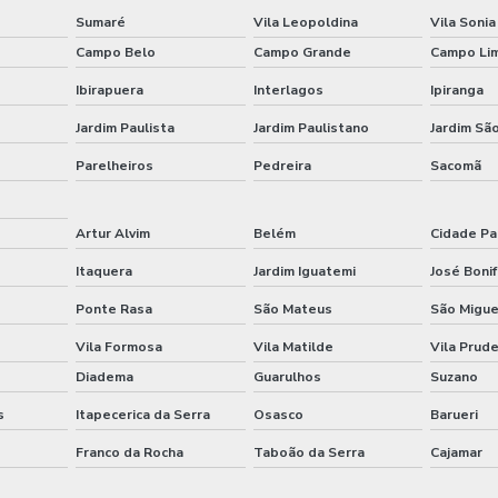
Sumaré
Vila Leopoldina
Vila Sonia
Campo Belo
Campo Grande
Campo Li
Ibirapuera
Interlagos
Ipiranga
Jardim Paulista
Jardim Paulistano
Jardim São
Parelheiros
Pedreira
Sacomã
Artur Alvim
Belém
Cidade Pa
Itaquera
Jardim Iguatemi
José Bonif
Ponte Rasa
São Mateus
São Migue
Vila Formosa
Vila Matilde
Vila Prud
Diadema
Guarulhos
Suzano
s
Itapecerica da Serra
Osasco
Barueri
Franco da Rocha
Taboão da Serra
Cajamar