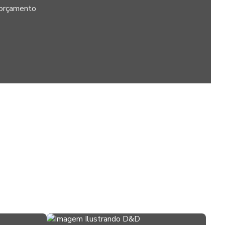
Estandes para feiras
m orçamento
Estandes para feiras e eventos
Fabricante de peças com router cnc
Gravação com router cnc
Locação de estandes para eventos
Locação de estandes para eventos
Locação de stand para eventos
Locação de stand de exibição para eventos
Locação de stand para feiras
Locação de stand para shopping
Locação de stand de vendas