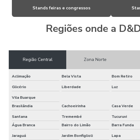
Stands feiras e congressos
Sta
Regiões onde a D&D
Região Central
Zona Norte
Aclimação
Bela Vista
Bom Retiro
Glicério
Liberdade
Luz
Vila Buarque
Brasilândia
Cachoeirinha
Casa Verde
Santana
Tremembé
Tucuruvi
Água Branca
Bairro do Limão
Barra Funda
Jaraguá
Jardim Bonfiglioli
Lapa