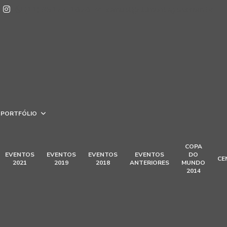
(11) 95177-1878
samuel@ddmontagens.com.br
PORTFÓLIO
COPA
EVENTOS
EVENTOS
EVENTOS
EVENTOS
DO
CE
2021
2019
2018
ANTERIORES
MUNDO
2014