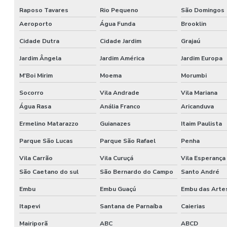
Raposo Tavares
Rio Pequeno
São Domingos
Aeroporto
Água Funda
Brooklin
Cidade Dutra
Cidade Jardim
Grajaú
Jardim Ângela
Jardim América
Jardim Europa
M'Boi Mirim
Moema
Morumbi
Socorro
Vila Andrade
Vila Mariana
Água Rasa
Anália Franco
Aricanduva
Ermelino Matarazzo
Guianazes
Itaim Paulista
Parque São Lucas
Parque São Rafael
Penha
Vila Carrão
Vila Curuçá
Vila Esperança
São Caetano do sul
São Bernardo do Campo
Santo André
Embu
Embu Guaçú
Embu das Arte
Itapevi
Santana de Parnaíba
Caierias
Mairiporã
ABC
ABCD