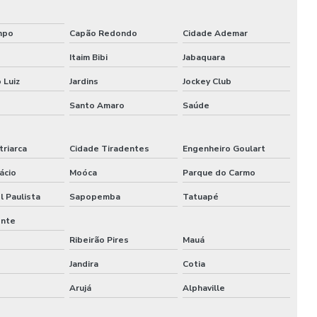
Montagem de cenografia
mpo
Capão Redondo
Cidade Ademar
Montagem cenográfica
Itaim Bibi
Jabaquara
Montagem de estandes
 Luiz
Jardins
Jockey Club
Montagem de estandes para feiras
Santo Amaro
Saúde
Montagem de estandes para feiras sp
triarca
Cidade Tiradentes
Engenheiro Goulart
Montagem de feiras e eventos
ácio
Moóca
Parque do Carmo
Montagem de stand para eventos
l Paulista
Sapopemba
Tatuapé
Montagem de stand para eventos comerciais
ente
Ribeirão Pires
Mauá
Montagem de stand de exibição
Jandira
Cotia
Montagem de stand de exibição para eventos
Arujá
Alphaville
Montagem de stand para feiras