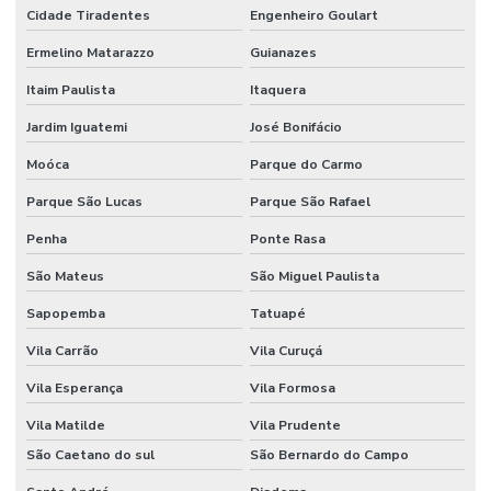
Serviço de corte router
Cidade Tiradentes
Engenheiro Goulart
Serviço corte router cnc
Ermelino Matarazzo
Guianazes
Serviço de corte router madeira cnc
Itaim Paulista
Itaquera
Serviço de gravação cnc router
Jardim Iguatemi
José Bonifácio
Serviço de rebaixo cnc router
Moóca
Parque do Carmo
Parque São Lucas
Parque São Rafael
Serviço router cnc
Penha
Ponte Rasa
Serviço de router cnc para acm
São Mateus
São Miguel Paulista
Serviço de router cnc para marcenaria
Sapopemba
Tatuapé
Serviços de corte cnc de qualidade
Vila Carrão
Vila Curuçá
Stand básico
Vila Esperança
Vila Formosa
Stand para eventos
Vila Matilde
Vila Prudente
Stand modular
São Caetano do sul
São Bernardo do Campo
Stand personalizado para evento