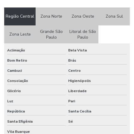
Empresas de montagem de stands em sp
Região Central
Zona Norte
Zona Oeste
Zona Sul
Empresas de stands
Empresas de stands em sp
Grande São
Litoral de São
Zona Leste
Paulo
Paulo
Estandes para feiras
Estandes para feiras e eventos
Aclimação
Bela Vista
Fabricante de peças com router cnc
Bom Retiro
Brás
Cambuci
Centro
Gravação com router cnc
Consolação
Higienópolis
Locação de estandes para eventos
Glicério
Liberdade
Locação de estandes para eventos
Luz
Pari
Locação de stand para eventos
República
Santa Cecília
Locação de stand de exibição para eventos
Santa Efigênia
Sé
Locação de stand para feiras
Vila Buarque