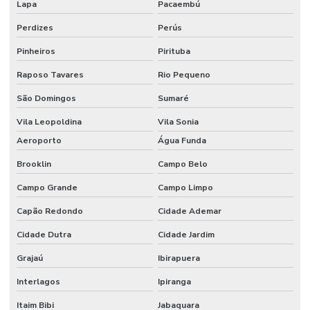
Lapa
Pacaembú
Montagem de cenografia
Perdizes
Perús
Montagem cenográfica
Pinheiros
Pirituba
Montagem de estandes
Raposo Tavares
Rio Pequeno
Montagem de estandes para feiras
São Domingos
Sumaré
Montagem de estandes para feiras sp
Vila Leopoldina
Vila Sonia
Montagem de feiras e eventos
Aeroporto
Água Funda
Montagem de stand para eventos
Brooklin
Campo Belo
Montagem de stand para eventos comerciais
Campo Grande
Campo Limpo
Montagem de stand de exibição
Capão Redondo
Cidade Ademar
Cidade Dutra
Cidade Jardim
Montagem de stand de exibição para eventos
Grajaú
Ibirapuera
Montagem de stand para feiras
Interlagos
Ipiranga
Montagem de stand preço
Itaim Bibi
Jabaquara