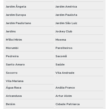
Montagem de stands
Jardim Ângela
Jardim América
Montagem de stands para feiras sp
Jardim Europa
Jardim Paulista
Onde alugar stands
Jardim Paulistano
Jardim São Luiz
Peças cortadas com router cnc para fachadas
Jardins
Jockey Club
Prestação de serviço na máquina router cnc
M'Boi Mirim
Moema
Recorte router em pvc expandido
Morumbi
Parelheiros
Router cnc acrilico
Pedreira
Sacomã
Router cnc para madeira
Santo Amaro
Saúde
Socorro
Vila Andrade
Router cnc para pvc expandido
Vila Mariana
Serviço de cnc sob medida
Água Rasa
Anália Franco
Serviço de corte cnc router
Aricanduva
Artur Alvim
Serviço de corte de pvc expandido
Belém
Cidade Patriarca