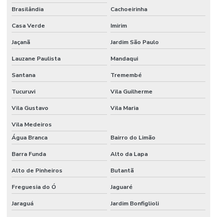
Locação de stand para shopping
Brasilândia
Cachoeirinha
Locação de stand de vendas
Casa Verde
Imirim
Locação de stands
Jaçanã
Jardim São Paulo
Lauzane Paulista
Mandaqui
Locação de stands sp
Santana
Tremembé
Maquina de cortar pvc expandido
Tucuruvi
Vila Guilherme
Montadora de estandes sp
Vila Gustavo
Vila Maria
Montadora de stands
Vila Medeiros
Montadora de stands para feiras
Água Branca
Bairro do Limão
Montadora de stands sp
Barra Funda
Alto da Lapa
Montadoras de stands para eventos
Alto de Pinheiros
Butantã
Montadoras de stands em são paulo
Freguesia do Ó
Jaguaré
Montagem de cenários
Jaraguá
Jardim Bonfiglioli