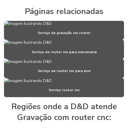
Corte com router cnc de placas de acm
Páginas relacionadas
Corte router em pvc
Corte router em xps
Serviço de gravação cnc router
Corte xps
Criação de stand para eventos
Serviço de router cnc para marcenaria
Criação de stand para feiras
Criação de stands para feiras
Serviço de router cnc para acm
Dispenser para álcool em gel com pedal
Serviço router cnc
Display para álcool gel
Empresa de cenografia
Regiões onde a D&D atende
Empresa de corte com router cnc
Gravação com router cnc:
Empresas de montagem de stands