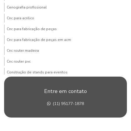
Cenografia profissional
Cnc para acrilico
Cnc para fabricação de peças
Cnc para fabricação de peças em acm
Cnc router madeira
Cnc router pvc
Construção de stands para eventos
Construção de stands em sp
Entre em contato
Corte pvc expandido
(11) 95177-1878
Corte router cnc
Corte router cnc acrílico
Corte router cnc para fachadas