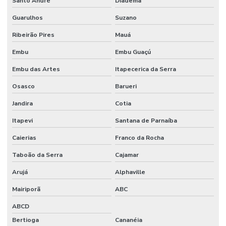
Santo André
Diadema
Stand personalizado para feira
Guarulhos
Suzano
Ribeirão Pires
Mauá
Stands para eventos em sp
Embu
Embu Guaçú
Stands para feiras
Embu das Artes
Itapecerica da Serra
Stands feiras e congressos
Osasco
Barueri
Stands feiras e congressos
Jandira
Cotia
Stands em sp
Itapevi
Santana de Parnaíba
Stands em sp
Caierias
Franco da Rocha
Taboão da Serra
Cajamar
Arujá
Alphaville
Mairiporã
ABC
ABCD
Bertioga
Cananéia