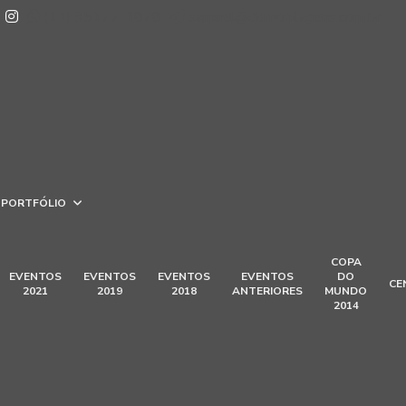
(11) 95177-1878
samuel@ddmontagens.com.br
PORTFÓLIO
COPA
EVENTOS
EVENTOS
EVENTOS
EVENTOS
DO
CE
2021
2019
2018
ANTERIORES
MUNDO
2014