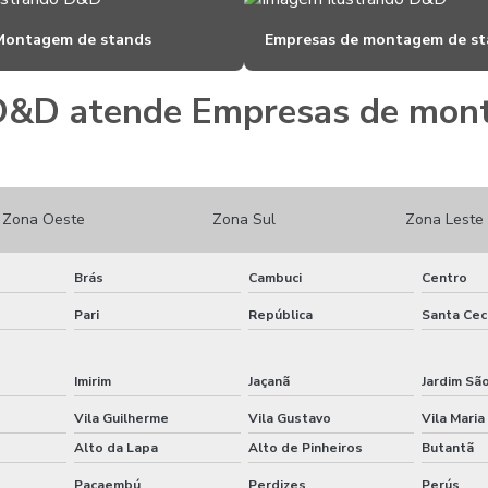
Montagem de stands
Empresas de montagem de st
D&D atende Empresas de mon
Zona Oeste
Zona Sul
Zona Leste
Brás
Cambuci
Centro
Pari
República
Santa Cecí
Imirim
Jaçanã
Jardim Sã
Vila Guilherme
Vila Gustavo
Vila Maria
Alto da Lapa
Alto de Pinheiros
Butantã
Pacaembú
Perdizes
Perús