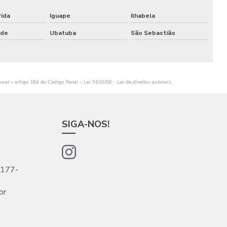
Montagem de cenografia
rida
Iguape
Ilhabela
Montagem cenográfica
nde
Ubatuba
São Sebastião
Montagem de estandes
Montagem de estandes para feiras
toral – artigo 184 do Código Penal –
Lei 9610/98 - Lei de direitos autorais
.
Montagem de estandes para feiras sp
Montagem de feiras e eventos
SIGA-NOS!
Montagem de stand para eventos
Montagem de stand para eventos comerciais
5177-
Montagem de stand de exibição
br
Montagem de stand de exibição para eventos
Montagem de stand para feiras