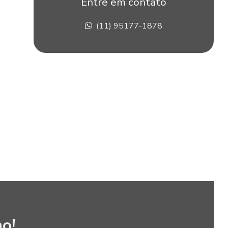
Entre em contato
Construção de stands em sp
(11) 95177-1878
Corte pvc expandido
Corte router cnc
Corte router cnc acrílico
Corte router cnc para fachadas
Corte com router cnc de placas de acm
Corte router em pvc
Corte router em xps
Corte xps
Criação de stand para eventos
o!