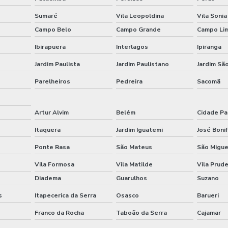
Sumaré
Vila Leopoldina
Vila Sonia
Campo Belo
Campo Grande
Campo Li
Ibirapuera
Interlagos
Ipiranga
Jardim Paulista
Jardim Paulistano
Jardim São
Parelheiros
Pedreira
Sacomã
Artur Alvim
Belém
Cidade Pa
Itaquera
Jardim Iguatemi
José Bonif
Ponte Rasa
São Mateus
São Migue
Vila Formosa
Vila Matilde
Vila Prud
Diadema
Guarulhos
Suzano
s
Itapecerica da Serra
Osasco
Barueri
Franco da Rocha
Taboão da Serra
Cajamar