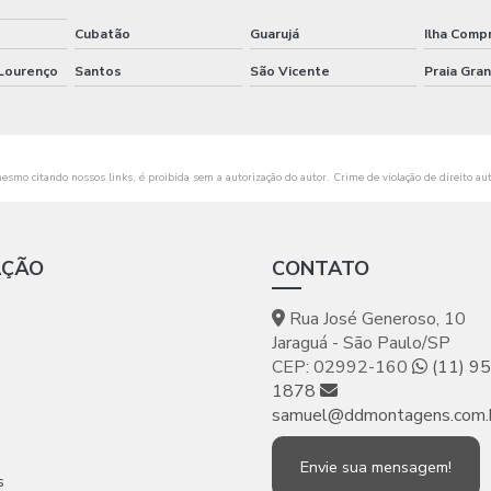
Cubatão
Guarujá
Ilha Comp
 Lourenço
Santos
São Vicente
Praia Gra
mesmo citando nossos links, é proibida sem a autorização do autor. Crime de violação de direito au
AÇÃO
CONTATO
Rua José Generoso, 10
Jaraguá - São Paulo/SP
CEP: 02992-160
(11) 9
1878
samuel@ddmontagens.com.
Envie sua mensagem!
s