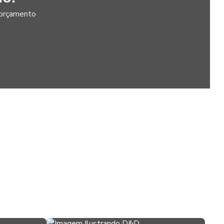
Criação de stand para feiras
m orçamento
Criação de stands para feiras
Dispenser para álcool em gel com pedal
Display para álcool gel
Empresa de cenografia
Empresa de corte com router cnc
Empresas de montagem de stands
Empresas de montagem de stands em sp
Empresas de stands
Empresas de stands em sp