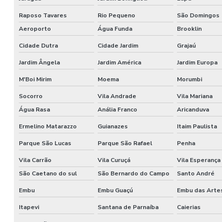
Raposo Tavares
Rio Pequeno
São Domingos
Aeroporto
Água Funda
Brooklin
Cidade Dutra
Cidade Jardim
Grajaú
Jardim Ângela
Jardim América
Jardim Europa
M'Boi Mirim
Moema
Morumbi
Socorro
Vila Andrade
Vila Mariana
Água Rasa
Anália Franco
Aricanduva
Ermelino Matarazzo
Guianazes
Itaim Paulista
Parque São Lucas
Parque São Rafael
Penha
Vila Carrão
Vila Curuçá
Vila Esperança
São Caetano do sul
São Bernardo do Campo
Santo André
Embu
Embu Guaçú
Embu das Arte
Itapevi
Santana de Parnaíba
Caierias