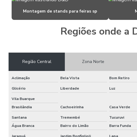
Montagem de stands para feiras sp
Regiões onde a 
Região Central
Zona Norte
Aclimação
Bela Vista
Bom Retiro
Glicério
Liberdade
Luz
Vila Buarque
Brasilândia
Cachoeirinha
Casa Verde
Santana
Tremembé
Tucuruvi
Água Branca
Bairro do Limão
Barra Funda
Jaraguá
Jardim Bonfiglioli
Lapa