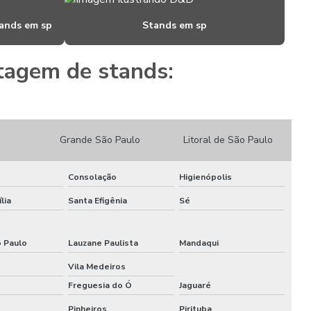
Estandes para feiras
ands em sp
Stands em sp
Estandes para feiras e eventos
Fabricante de peças com router cnc
tagem de stands:
Gravação com router cnc
Locação de estandes para eventos
Grande São Paulo
Litoral de São Paulo
Locação de estandes para eventos
Consolação
Higienópolis
Locação de stand para eventos
lia
Santa Efigênia
Sé
Locação de stand de exibição para eventos
Locação de stand para feiras
o Paulo
Lauzane Paulista
Mandaqui
Vila Medeiros
Locação de stand para shopping
Freguesia do Ó
Jaguaré
Locação de stand de vendas
Pinheiros
Pirituba