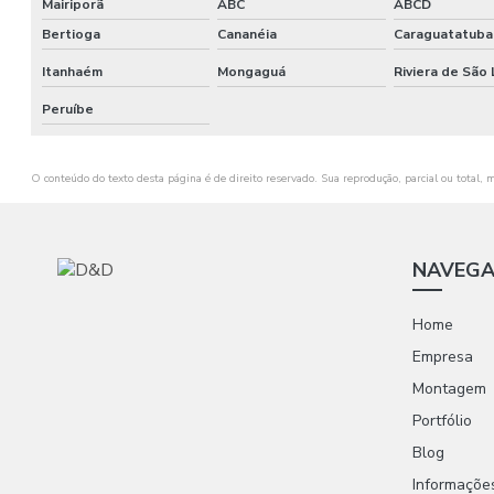
Mairiporã
ABC
ABCD
Bertioga
Cananéia
Caraguatatuba
Itanhaém
Mongaguá
Riviera de São
Peruíbe
O conteúdo do texto desta página é de direito reservado. Sua reprodução, parcial ou total, 
NAVEG
Home
Empresa
Montagem
Portfólio
Blog
Informaçõe