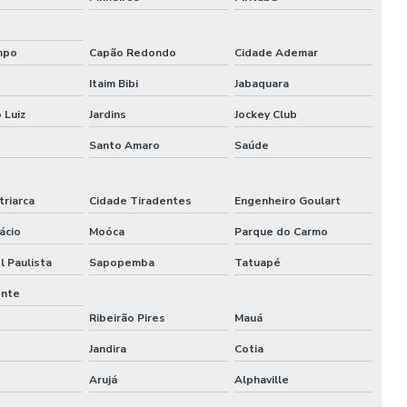
Locação de stands
mpo
Capão Redondo
Cidade Ademar
Locação de stands sp
Itaim Bibi
Jabaquara
Maquina de cortar pvc expandido
 Luiz
Jardins
Jockey Club
Montadora de estandes sp
Santo Amaro
Saúde
Montadora de stands
triarca
Cidade Tiradentes
Engenheiro Goulart
Montadora de stands para feiras
ácio
Moóca
Parque do Carmo
Montadora de stands sp
l Paulista
Sapopemba
Tatuapé
ente
Montadoras de stands para eventos
Ribeirão Pires
Mauá
Montadoras de stands em são paulo
Jandira
Cotia
Montagem de cenários
Arujá
Alphaville