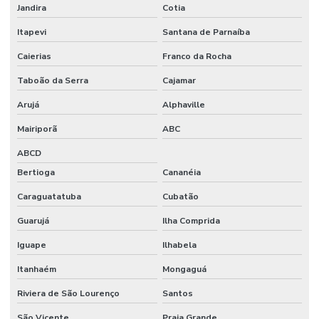
Jandira
Cotia
Stands em sp
Itapevi
Santana de Parnaíba
Stands em sp
Caierias
Franco da Rocha
Taboão da Serra
Cajamar
Arujá
Alphaville
Mairiporã
ABC
ABCD
Bertioga
Cananéia
Caraguatatuba
Cubatão
Guarujá
Ilha Comprida
Iguape
Ilhabela
Itanhaém
Mongaguá
Riviera de São Lourenço
Santos
São Vicente
Praia Grande