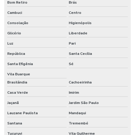
Fabricante de peças com router cnc
Bom Retiro
Brás
Cambuci
Centro
Gravação com router cnc
Consolação
Higienópolis
Locação de estandes para eventos
Glicério
Liberdade
Locação de estandes para eventos
Luz
Pari
Locação de stand para eventos
República
Santa Cecília
Locação de stand de exibição para eventos
Santa Efigênia
Sé
Locação de stand para feiras
Vila Buarque
Locação de stand para shopping
Brasilândia
Cachoeirinha
Locação de stand de vendas
Casa Verde
Imirim
Locação de stands
Jaçanã
Jardim São Paulo
Lauzane Paulista
Mandaqui
Locação de stands sp
Santana
Tremembé
Maquina de cortar pvc expandido
Tucuruvi
Vila Guilherme