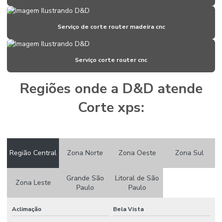
Criação de stand para feiras
Criação de stands para feiras
Serviço de corte router madeira cnc
Dispenser para álcool em gel com pedal
Serviço corte router cnc
Display para álcool gel
Empresa de cenografia
Regiões onde a D&D atende
Empresa de corte com router cnc
Corte xps:
Empresas de montagem de stands
Empresas de montagem de stands em sp
Região Central
Zona Norte
Zona Oeste
Zona Sul
Empresas de stands
Empresas de stands em sp
Grande São
Litoral de São
Zona Leste
Paulo
Paulo
Estandes para feiras
Estandes para feiras e eventos
Aclimação
Bela Vista