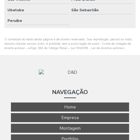
Ubatuba
São Sebastião
Peruíbe
O conteúdo do texto desta página é de direito reservado. Sua reprodução, parcial ou total,
mesmo citando nossos links, é proibida sem a autorização do autor. Crime de violação de
direito autoral – artigo 184 do Código Penal –
Lei 9610/98 - Lei de direitos autorais
.
NAVEGAÇÃO
Home
Empresa
Montagem
Portfólio