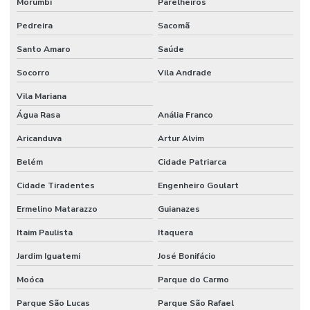
Morumbi
Parelheiros
Router cnc acrilico
Pedreira
Sacomã
Router cnc para madeira
Santo Amaro
Saúde
Socorro
Vila Andrade
Router cnc para pvc expandido
Vila Mariana
Serviço de cnc sob medida
Água Rasa
Anália Franco
Serviço de corte cnc router
Aricanduva
Artur Alvim
Serviço de corte de pvc expandido
Belém
Cidade Patriarca
Serviço de corte router
Cidade Tiradentes
Engenheiro Goulart
Serviço corte router cnc
Ermelino Matarazzo
Guianazes
Serviço de corte router madeira cnc
Itaim Paulista
Itaquera
Serviço de gravação cnc router
Jardim Iguatemi
José Bonifácio
Serviço de rebaixo cnc router
Moóca
Parque do Carmo
Parque São Lucas
Parque São Rafael
Serviço router cnc