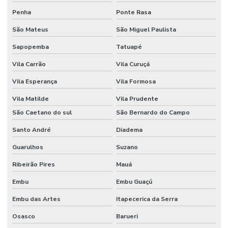
Penha
Ponte Rasa
Serviço de router cnc para acm
São Mateus
São Miguel Paulista
Serviço de router cnc para marcenaria
Sapopemba
Tatuapé
Serviços de corte cnc de qualidade
Vila Carrão
Vila Curuçá
Stand básico
Vila Esperança
Vila Formosa
Stand para eventos
Vila Matilde
Vila Prudente
Stand modular
São Caetano do sul
São Bernardo do Campo
Stand personalizado para evento
Santo André
Diadema
Stand personalizado para feira
Guarulhos
Suzano
Ribeirão Pires
Mauá
Stands para eventos em sp
Embu
Embu Guaçú
Stands para feiras
Embu das Artes
Itapecerica da Serra
Stands feiras e congressos
Osasco
Barueri
Stands feiras e congressos