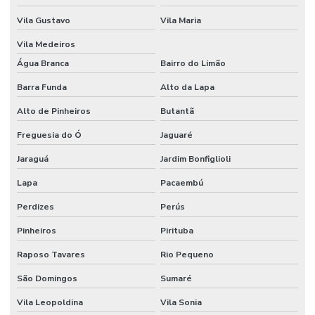
Montadora de estandes sp
Vila Gustavo
Vila Maria
Montadora de stands
Vila Medeiros
Montadora de stands para feiras
Água Branca
Bairro do Limão
Montadora de stands sp
Barra Funda
Alto da Lapa
Montadoras de stands para eventos
Alto de Pinheiros
Butantã
Montadoras de stands em são paulo
Freguesia do Ó
Jaguaré
Montagem de cenários
Jaraguá
Jardim Bonfiglioli
Lapa
Pacaembú
Montagem de cenografia
Perdizes
Perús
Montagem cenográfica
Pinheiros
Pirituba
Montagem de estandes
Raposo Tavares
Rio Pequeno
Montagem de estandes para feiras
São Domingos
Sumaré
Montagem de estandes para feiras sp
Vila Leopoldina
Vila Sonia
Montagem de feiras e eventos