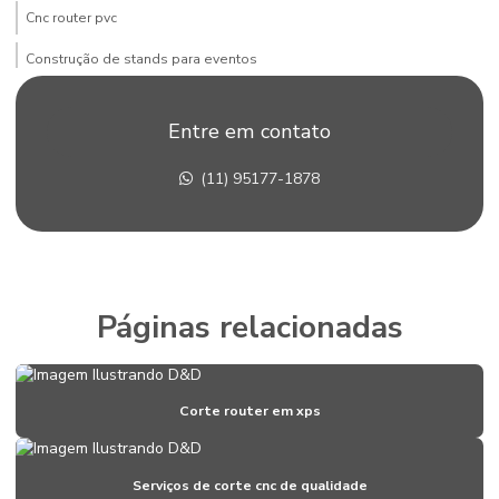
Cnc router pvc
Construção de stands para eventos
Construção de stands em sp
Entre em contato
Corte pvc expandido
(11) 95177-1878
Corte router cnc
Corte router cnc acrílico
Corte router cnc para fachadas
Corte com router cnc de placas de acm
Páginas relacionadas
Corte router em pvc
Corte router em xps
Corte router em xps
Corte xps
Criação de stand para eventos
Serviços de corte cnc de qualidade