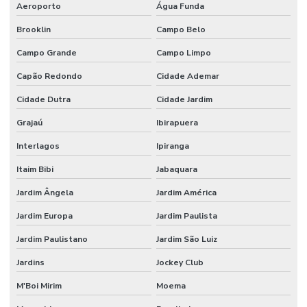
Aeroporto
Água Funda
Montagem de stand para eventos
Brooklin
Campo Belo
Montagem de stand para eventos comerciais
Campo Grande
Campo Limpo
Montagem de stand de exibição
Capão Redondo
Cidade Ademar
Cidade Dutra
Cidade Jardim
Montagem de stand de exibição para eventos
Grajaú
Ibirapuera
Montagem de stand para feiras
Interlagos
Ipiranga
Montagem de stand preço
Itaim Bibi
Jabaquara
Montagem de stands
Jardim Ângela
Jardim América
Montagem de stands para feiras sp
Jardim Europa
Jardim Paulista
Onde alugar stands
Jardim Paulistano
Jardim São Luiz
Peças cortadas com router cnc para fachadas
Jardins
Jockey Club
Prestação de serviço na máquina router cnc
M'Boi Mirim
Moema
Recorte router em pvc expandido