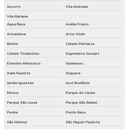
Socorro
Vila Andrade
Router cnc para pvc expandido
Vila Mariana
Serviço de cnc sob medida
Água Rasa
Anália Franco
Serviço de corte cnc router
Aricanduva
Artur Alvim
Serviço de corte de pvc expandido
Belém
Cidade Patriarca
Serviço de corte router
Cidade Tiradentes
Engenheiro Goulart
Serviço corte router cnc
Ermelino Matarazzo
Guianazes
Serviço de corte router madeira cnc
Itaim Paulista
Itaquera
Serviço de gravação cnc router
Jardim Iguatemi
José Bonifácio
Serviço de rebaixo cnc router
Moóca
Parque do Carmo
Parque São Lucas
Parque São Rafael
Serviço router cnc
Penha
Ponte Rasa
Serviço de router cnc para acm
São Mateus
São Miguel Paulista
Serviço de router cnc para marcenaria