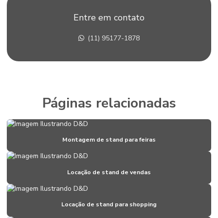
Construção de stands em sp
Entre em contato
Corte pvc expandido
(11) 95177-1878
Corte router cnc
Corte router cnc acrílico
Corte router cnc para fachadas
Corte com router cnc de placas de acm
Páginas relacionadas
Corte router em pvc
Corte router em xps
Montagem de stand para feiras
Corte xps
Criação de stand para eventos
Locação de stand de vendas
Criação de stand para feiras
Criação de stands para feiras
Locação de stand para shopping