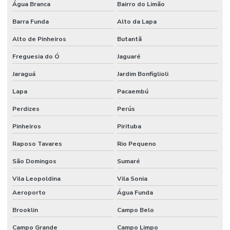
Água Branca
Bairro do Limão
Montadora de stands sp
Barra Funda
Alto da Lapa
Montadoras de stands para eventos
Alto de Pinheiros
Butantã
Montadoras de stands em são paulo
Freguesia do Ó
Jaguaré
Montagem de cenários
Jaraguá
Jardim Bonfiglioli
Lapa
Pacaembú
Montagem de cenografia
Perdizes
Perús
Montagem cenográfica
Pinheiros
Pirituba
Montagem de estandes
Raposo Tavares
Rio Pequeno
Montagem de estandes para feiras
São Domingos
Sumaré
Montagem de estandes para feiras sp
Vila Leopoldina
Vila Sonia
Montagem de feiras e eventos
Aeroporto
Água Funda
Montagem de stand para eventos
Brooklin
Campo Belo
Montagem de stand para eventos comerciais
Campo Grande
Campo Limpo