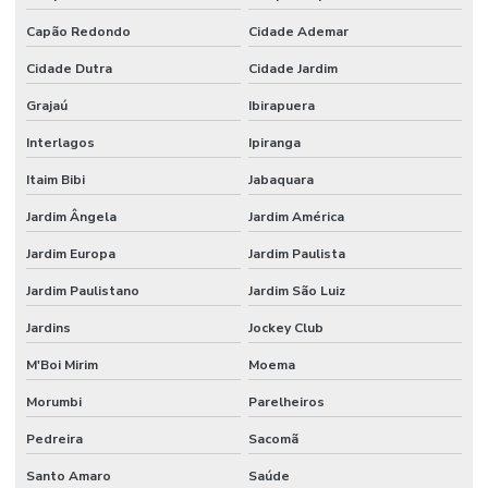
Montagem de stand de exibição
Capão Redondo
Cidade Ademar
Cidade Dutra
Cidade Jardim
Montagem de stand de exibição para eventos
Grajaú
Ibirapuera
Montagem de stand para feiras
Interlagos
Ipiranga
Montagem de stand preço
Itaim Bibi
Jabaquara
Montagem de stands
Jardim Ângela
Jardim América
Montagem de stands para feiras sp
Jardim Europa
Jardim Paulista
Onde alugar stands
Jardim Paulistano
Jardim São Luiz
Peças cortadas com router cnc para fachadas
Jardins
Jockey Club
Prestação de serviço na máquina router cnc
M'Boi Mirim
Moema
Recorte router em pvc expandido
Morumbi
Parelheiros
Router cnc acrilico
Pedreira
Sacomã
Router cnc para madeira
Santo Amaro
Saúde