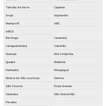
Taboão da Serra
Cajamar
Arujá
Alphaville
Mairiporã
ABC
ABCD
Bertioga
Cananéia
Caraguatatuba
Cubatão
Guarujá
Ilha Comprida
Iguape
Ilhabela
Itanhaém
Mongaguá
Riviera de São Lourenço
Santos
São Vicente
Praia Grande
Ubatuba
São Sebastião
Peruíbe