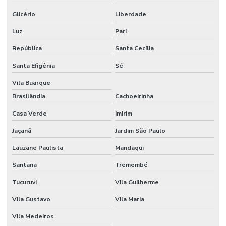
Glicério
Liberdade
Locação de estandes para eventos
Luz
Pari
Locação de stand para eventos
República
Santa Cecília
Locação de stand de exibição para eventos
Santa Efigênia
Sé
Locação de stand para feiras
Vila Buarque
Locação de stand para shopping
Brasilândia
Cachoeirinha
Locação de stand de vendas
Casa Verde
Imirim
Locação de stands
Jaçanã
Jardim São Paulo
Lauzane Paulista
Mandaqui
Locação de stands sp
Santana
Tremembé
Maquina de cortar pvc expandido
Tucuruvi
Vila Guilherme
Montadora de estandes sp
Vila Gustavo
Vila Maria
Montadora de stands
Vila Medeiros
Montadora de stands para feiras