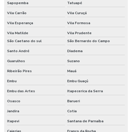
Sapopemba
Tatuapé
Serviços de corte cnc de qualidade
Vila Carrão
Vila Curuçá
Stand básico
Vila Esperança
Vila Formosa
Stand para eventos
Vila Matilde
Vila Prudente
Stand modular
São Caetano do sul
São Bernardo do Campo
Stand personalizado para evento
Santo André
Diadema
Stand personalizado para feira
Guarulhos
Suzano
Ribeirão Pires
Mauá
Stands para eventos em sp
Embu
Embu Guaçú
Stands para feiras
Embu das Artes
Itapecerica da Serra
Stands feiras e congressos
Osasco
Barueri
Stands feiras e congressos
Jandira
Cotia
Stands em sp
Itapevi
Santana de Parnaíba
Stands em sp
Caierias
Franco da Rocha