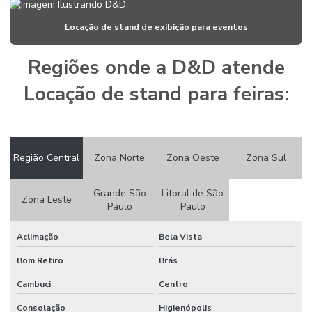
Dispenser para álcool em gel com pedal
Locação de stand de exibição para eventos
Display para álcool gel
Empresa de cenografia
Regiões onde a D&D atende
Empresa de corte com router cnc
Locação de stand para feiras:
Empresas de montagem de stands
Empresas de montagem de stands em sp
Região Central
Zona Norte
Zona Oeste
Zona Sul
Empresas de stands
Empresas de stands em sp
Grande São
Litoral de São
Zona Leste
Paulo
Paulo
Estandes para feiras
Estandes para feiras e eventos
Aclimação
Bela Vista
Fabricante de peças com router cnc
Bom Retiro
Brás
Cambuci
Centro
Gravação com router cnc
Consolação
Higienópolis
Locação de estandes para eventos