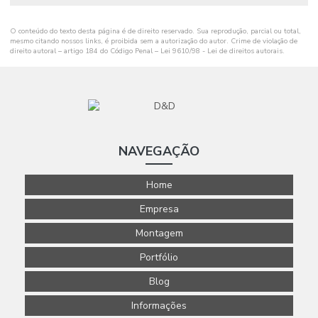
O conteúdo do texto desta página é de direito reservado. Sua reprodução, parcial ou total,
mesmo citando nossos links, é proibida sem a autorização do autor. Crime de violação de
direito autoral – artigo 184 do Código Penal –
Lei 9610/98 - Lei de direitos autorais
.
NAVEGAÇÃO
Home
Empresa
Montagem
Portfólio
Blog
Informações